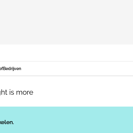
ef
Bedrijven
ght is more
Log in
om dit artikel te lezen.
kelen.