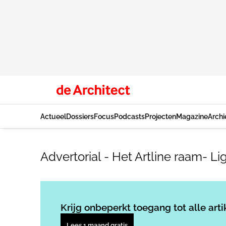
Actueel
Dossiers
Focus
Podcasts
Projecten
Magazine
Archi
Advertorial - Het Artline raam- Li
Krijg onbeperkt toegang tot alle arti
Lees 1 maand gratis