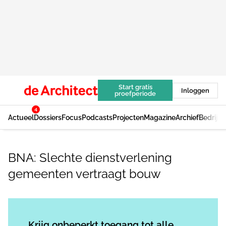
Start gratis
Inloggen
proefperiode
4
Actueel
Dossiers
Focus
Podcasts
Projecten
Magazine
Archief
Bedrijv
BNA: Slechte dienstverlening
gemeenten vertraagt bouw
Log in
om dit artikel te lezen.
Krijg onbeperkt toegang tot alle