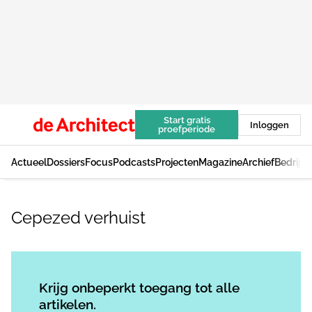
Start gratis
Inloggen
proefperiode
Actueel
Dossiers
Focus
Podcasts
Projecten
Magazine
Archief
Bedrijv
Cepezed verhuist
Log in
om dit artikel te lezen.
Krijg onbeperkt toegang tot alle
artikelen.