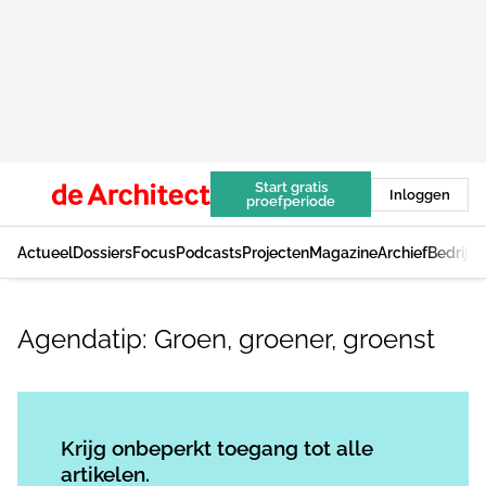
Start gratis
Inloggen
proefperiode
Actueel
Dossiers
Focus
Podcasts
Projecten
Magazine
Archief
Bedrijv
Agendatip: Groen, groener, groenst
Log in
om dit artikel te lezen.
Krijg onbeperkt toegang tot alle
artikelen.