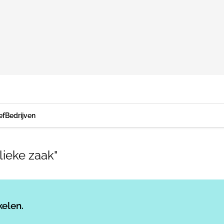
ef
Bedrijven
ieke zaak"
Log in
om dit artikel te lezen.
kelen.