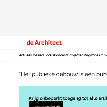
Actueel
Dossiers
Focus
Podcasts
Projecten
Magazine
Archi
"Het publieke gebouw is een publ
Krijg onbeperkt toegang tot alle arti
Lees 1 maand gratis