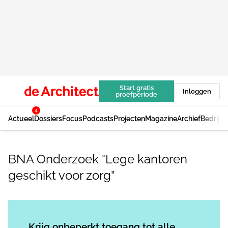
Start gratis
Inloggen
proefperiode
4
Actueel
Dossiers
Focus
Podcasts
Projecten
Magazine
Archief
Bedrijv
BNA Onderzoek "Lege kantoren
geschikt voor zorg"
Log in
om dit artikel te lezen.
Krijg onbeperkt toegang tot alle