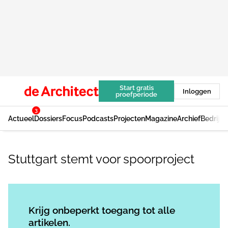
Start gratis
Inloggen
proefperiode
3
Actueel
Dossiers
Focus
Podcasts
Projecten
Magazine
Archief
Bedrijv
Stuttgart stemt voor spoorproject
Log in
om dit artikel te lezen.
Krijg onbeperkt toegang tot alle
artikelen.