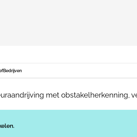
ef
Bedrijven
euraandrijving met obstakelherkenning, 
Log in
om dit artikel te lezen.
kelen.