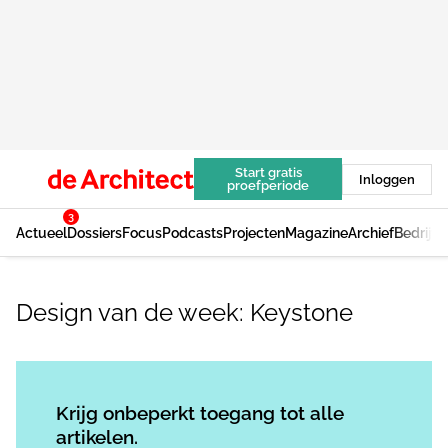
Start gratis
Inloggen
proefperiode
3
Actueel
Dossiers
Focus
Podcasts
Projecten
Magazine
Archief
Bedrijv
Design van de week: Keystone
Log in
om dit artikel te lezen.
Krijg onbeperkt toegang tot alle
artikelen.