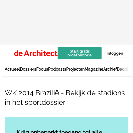
Start gratis
Inloggen
proefperiode
Actueel
Dossiers
Focus
Podcasts
Projecten
Magazine
Archief
Bedrijv
WK 2014 Brazilië - Bekijk de stadions
in het sportdossier
Log in
om dit artikel te lezen.
Krijg onbeperkt toegang tot alle