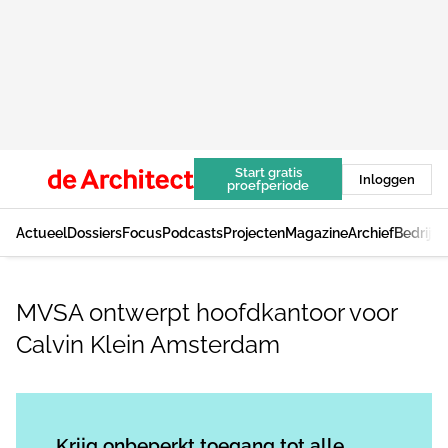
Start gratis
Inloggen
proefperiode
Actueel
Dossiers
Focus
Podcasts
Projecten
Magazine
Archief
Bedrijv
MVSA ontwerpt hoofdkantoor voor
Calvin Klein Amsterdam
Log in
om dit artikel te lezen.
Krijg onbeperkt toegang tot alle