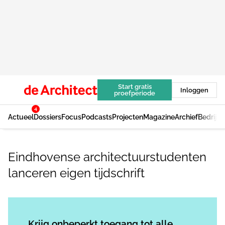
Start gratis
Inloggen
proefperiode
4
Actueel
Dossiers
Focus
Podcasts
Projecten
Magazine
Archief
Bedrijv
Eindhovense architectuurstudenten
lanceren eigen tijdschrift
Log in
om dit artikel te lezen.
Krijg onbeperkt toegang tot alle