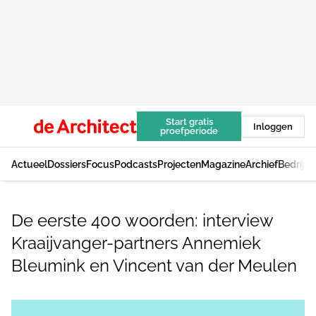
Start gratis
Inloggen
proefperiode
Actueel
Dossiers
Focus
Podcasts
Projecten
Magazine
Archief
Bedrijv
De eerste 400 woorden: interview
Kraaijvanger-partners Annemiek
Bleumink en Vincent van der Meulen