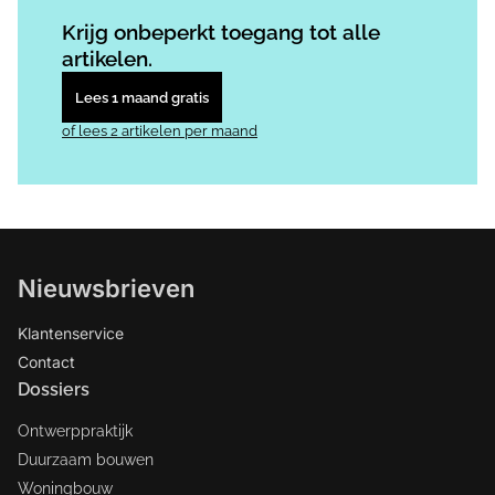
Log in
om dit artikel te lezen.
Krijg onbeperkt toegang tot alle
artikelen.
Lees 1 maand gratis
of lees 2 artikelen per maand
Nieuwsbrieven
Klantenservice
Contact
Dossiers
Ontwerppraktijk
Duurzaam bouwen
Woningbouw