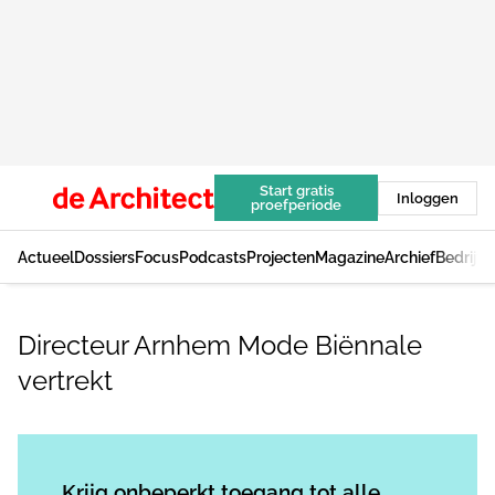
Start gratis
Inloggen
proefperiode
Actueel
Dossiers
Focus
Podcasts
Projecten
Magazine
Archief
Bedrijv
Directeur Arnhem Mode Biënnale
vertrekt
Log in
om dit artikel te lezen.
Krijg onbeperkt toegang tot alle