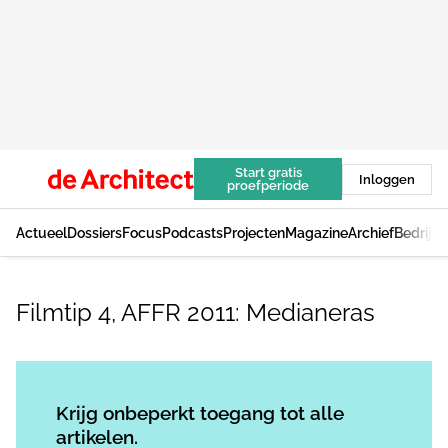
Start gratis
Inloggen
proefperiode
Actueel
Dossiers
Focus
Podcasts
Projecten
Magazine
Archief
Bedrijv
Filmtip 4, AFFR 2011: Medianeras
Log in
om dit artikel te lezen.
Krijg onbeperkt toegang tot alle
artikelen.