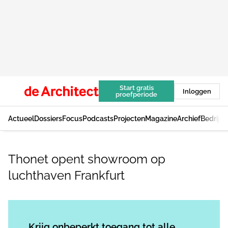
Start gratis
Inloggen
proefperiode
Actueel
Dossiers
Focus
Podcasts
Projecten
Magazine
Archief
Bedrijv
Thonet opent showroom op
luchthaven Frankfurt
Log in
om dit artikel te lezen.
Krijg onbeperkt toegang tot alle