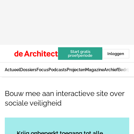
Start gratis
Inloggen
proefperiode
Actueel
Dossiers
Focus
Podcasts
Projecten
Magazine
Archief
Bedrijv
Bouw mee aan interactieve site over
sociale veiligheid
Log in
om dit artikel te lezen.
Krijg onbeperkt toegang tot alle