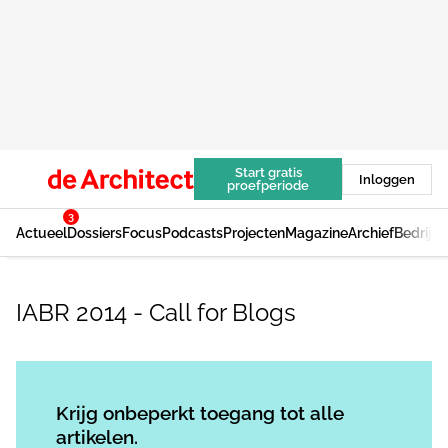
Start gratis
Inloggen
proefperiode
3
Actueel
Dossiers
Focus
Podcasts
Projecten
Magazine
Archief
Bedrijv
IABR 2014 - Call for Blogs
Log in
om dit artikel te lezen.
Krijg onbeperkt toegang tot alle
artikelen.