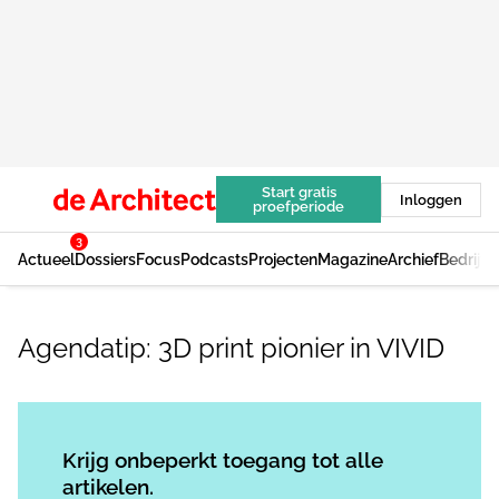
Start gratis
Inloggen
proefperiode
3
Actueel
Dossiers
Focus
Podcasts
Projecten
Magazine
Archief
Bedrijv
Agendatip: 3D print pionier in VIVID
Log in
om dit artikel te lezen.
Krijg onbeperkt toegang tot alle
artikelen.