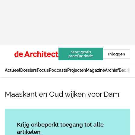
Start gratis
Inloggen
proefperiode
Actueel
Dossiers
Focus
Podcasts
Projecten
Magazine
Archief
Bedrijv
Maaskant en Oud wijken voor Dam
Log in
om dit artikel te lezen.
Krijg onbeperkt toegang tot alle
artikelen.