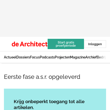
Start gratis
Inloggen
proefperiode
Actueel
Dossiers
Focus
Podcasts
Projecten
Magazine
Archief
Bedrijv
Eerste fase a.s.r. opgeleverd
Log in
om dit artikel te lezen.
Krijg onbeperkt toegang tot alle
artikelen.