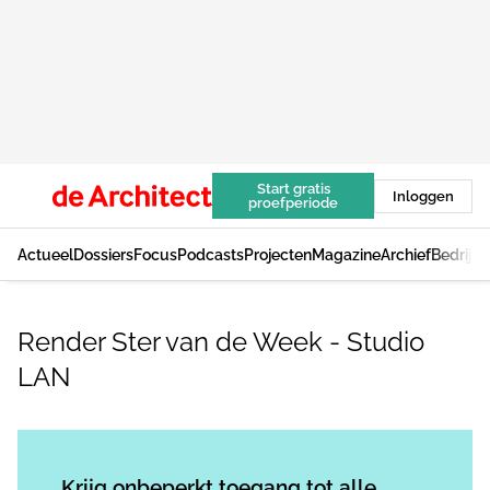
Start gratis
Inloggen
proefperiode
Actueel
Dossiers
Focus
Podcasts
Projecten
Magazine
Archief
Bedrijv
Render Ster van de Week - Studio
LAN
Log in
om dit artikel te lezen.
Krijg onbeperkt toegang tot alle