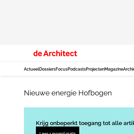
Actueel
Dossiers
Focus
Podcasts
Projecten
Magazine
Archi
Nieuwe energie Hofbogen
Krijg onbeperkt toegang tot alle arti
Lees 1 maand gratis