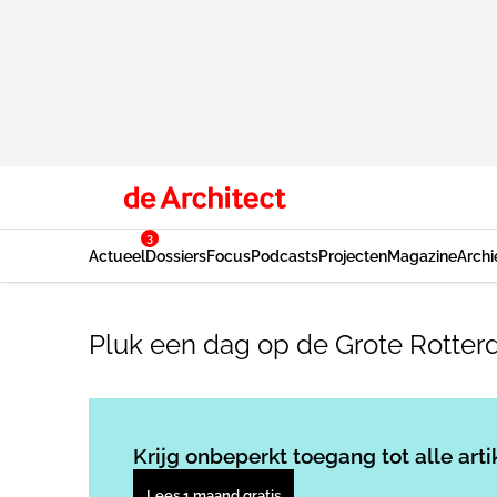
3
Actueel
Dossiers
Focus
Podcasts
Projecten
Magazine
Archi
Pluk een dag op de Grote Rotte
Krijg onbeperkt toegang tot alle arti
Lees 1 maand gratis