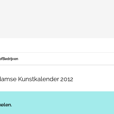
ef
Bedrijven
rdamse Kunstkalender 2012
Log in
om dit artikel te lezen.
kelen.