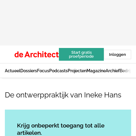
Start gratis
Inloggen
proefperiode
Actueel
Dossiers
Focus
Podcasts
Projecten
Magazine
Archief
Bedrijv
De ontwerppraktijk van Ineke Hans
Log in
om dit artikel te lezen.
Krijg onbeperkt toegang tot alle
artikelen.