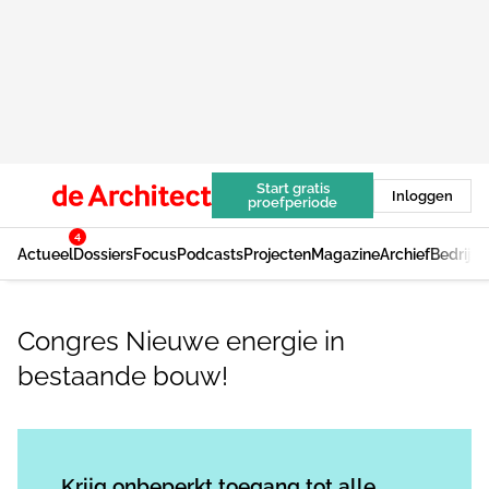
Start gratis
Inloggen
proefperiode
4
Actueel
Dossiers
Focus
Podcasts
Projecten
Magazine
Archief
Bedrijv
Congres Nieuwe energie in
bestaande bouw!
Log in
om dit artikel te lezen.
Krijg onbeperkt toegang tot alle