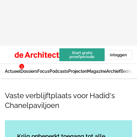
Start gratis
Inloggen
proefperiode
3
Actueel
Dossiers
Focus
Podcasts
Projecten
Magazine
Archief
Bedrijv
Vaste verblijftplaats voor Hadid's
Chanelpaviljoen
Log in
om dit artikel te lezen.
Krijg onbeperkt toegang tot alle