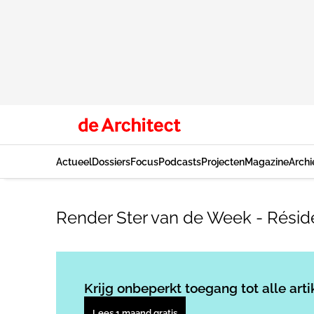
Actueel
Dossiers
Focus
Podcasts
Projecten
Magazine
Archi
Render Ster van de Week - Résid
Krijg onbeperkt toegang tot alle arti
Lees 1 maand gratis