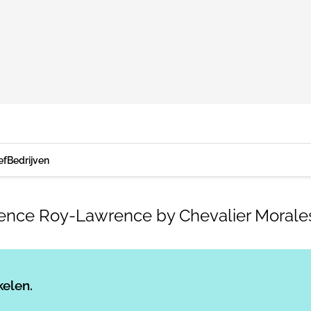
ef
Bedrijven
ence Roy-Lawrence by Chevalier Morales
Log in
om dit artikel te lezen.
kelen.