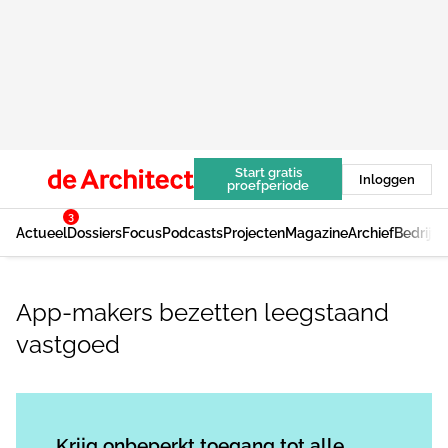
Start gratis
Inloggen
proefperiode
3
Actueel
Dossiers
Focus
Podcasts
Projecten
Magazine
Archief
Bedrijv
App-makers bezetten leegstaand
vastgoed
Log in
om dit artikel te lezen.
Krijg onbeperkt toegang tot alle