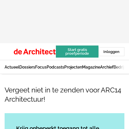
Start gratis
Inloggen
proefperiode
Actueel
Dossiers
Focus
Podcasts
Projecten
Magazine
Archief
Bedrijv
Vergeet niet in te zenden voor ARC14
Architectuur!
Log in
om dit artikel te lezen.
Krijg onbeperkt toegang tot alle