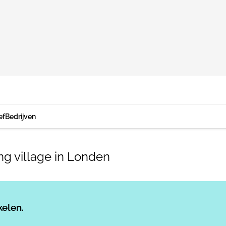
ef
Bedrijven
ng village in Londen
Log in
om dit artikel te lezen.
kelen.