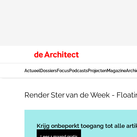
Actueel
Dossiers
Focus
Podcasts
Projecten
Magazine
Archi
Render Ster van de Week - Floati
Krijg onbeperkt toegang tot alle arti
Lees 1 maand gratis