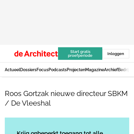
Start gratis
Inloggen
proefperiode
Actueel
Dossiers
Focus
Podcasts
Projecten
Magazine
Archief
Bedrijv
Roos Gortzak nieuwe directeur SBKM
/ De Vleeshal
Log in
om dit artikel te lezen.
Krijg onbeperkt toegang tot alle