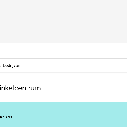
ef
Bedrijven
winkelcentrum
Log in
om dit artikel te lezen.
kelen.