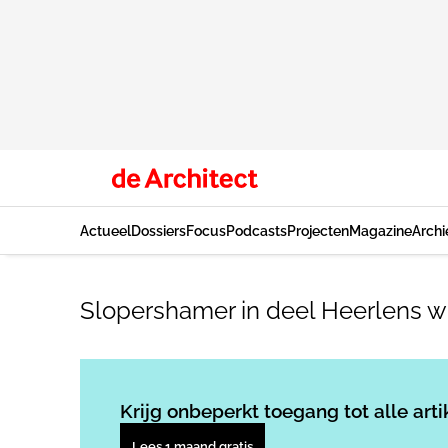
Actueel
Dossiers
Focus
Podcasts
Projecten
Magazine
Archi
Slopershamer in deel Heerlens 
Krijg onbeperkt toegang tot alle arti
Lees 1 maand gratis