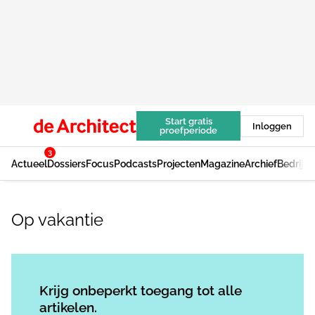
Start gratis
Inloggen
proefperiode
3
Actueel
Dossiers
Focus
Podcasts
Projecten
Magazine
Archief
Bedrijv
Op vakantie
Log in
om dit artikel te lezen.
Krijg onbeperkt toegang tot alle
artikelen.