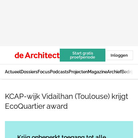
Start gratis
Inloggen
proefperiode
Actueel
Dossiers
Focus
Podcasts
Projecten
Magazine
Archief
Bedrijv
KCAP-wijk Vidailhan (Toulouse) krijgt
EcoQuartier award
Log in
om dit artikel te lezen.
Krijg onbeperkt toegang tot alle