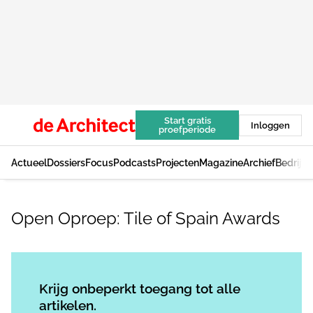
Start gratis
Inloggen
proefperiode
Actueel
Dossiers
Focus
Podcasts
Projecten
Magazine
Archief
Bedrijv
Open Oproep: Tile of Spain Awards
Log in
om dit artikel te lezen.
Krijg onbeperkt toegang tot alle
artikelen.