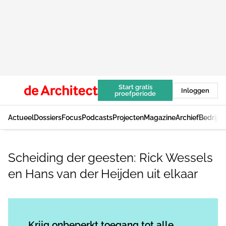
Start gratis
Inloggen
proefperiode
Actueel
Dossiers
Focus
Podcasts
Projecten
Magazine
Archief
Bedrijv
Scheiding der geesten: Rick Wessels
en Hans van der Heijden uit elkaar
Log in
om dit artikel te lezen.
Krijg onbeperkt toegang tot alle