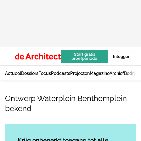
Start gratis
Inloggen
proefperiode
Actueel
Dossiers
Focus
Podcasts
Projecten
Magazine
Archief
Bedrijv
Ontwerp Waterplein Benthemplein
bekend
Log in
om dit artikel te lezen.
Krijg onbeperkt toegang tot alle