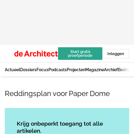
Start gratis
Inloggen
proefperiode
Actueel
Dossiers
Focus
Podcasts
Projecten
Magazine
Archief
Bedrijv
Reddingsplan voor Paper Dome
Log in
om dit artikel te lezen.
Krijg onbeperkt toegang tot alle
artikelen.