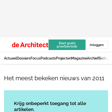
Start gratis
Inloggen
proefperiode
Actueel
Dossiers
Focus
Podcasts
Projecten
Magazine
Archief
Bedrijv
Het meest bekeken nieuws van 2011
Log in
om dit artikel te lezen.
Krijg onbeperkt toegang tot alle
artikelen.