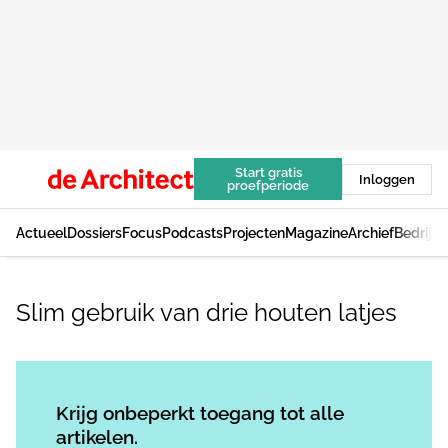
Start gratis
Inloggen
proefperiode
Actueel
Dossiers
Focus
Podcasts
Projecten
Magazine
Archief
Bedrijv
Slim gebruik van drie houten latjes
Log in
om dit artikel te lezen.
Krijg onbeperkt toegang tot alle
artikelen.