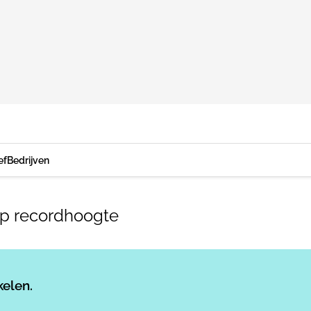
ef
Bedrijven
p recordhoogte
Log in
om dit artikel te lezen.
kelen.