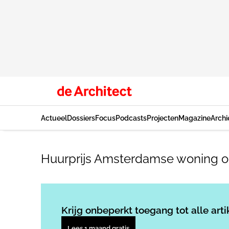
Actueel
Dossiers
Focus
Podcasts
Projecten
Magazine
Archi
Huurprijs Amsterdamse woning o
Krijg onbeperkt toegang tot alle arti
Lees 1 maand gratis