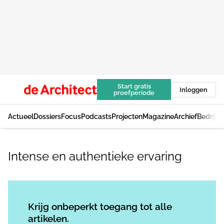
Start gratis
Inloggen
proefperiode
Actueel
Dossiers
Focus
Podcasts
Projecten
Magazine
Archief
Bedrijv
Intense en authentieke ervaring
Log in
om dit artikel te lezen.
Krijg onbeperkt toegang tot alle
artikelen.