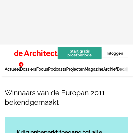
Start gratis
Inloggen
proefperiode
4
Actueel
Dossiers
Focus
Podcasts
Projecten
Magazine
Archief
Bedrijv
Winnaars van de Europan 2011
bekendgemaakt
Log in
om dit artikel te lezen.
Krijg onbeperkt toegang tot alle