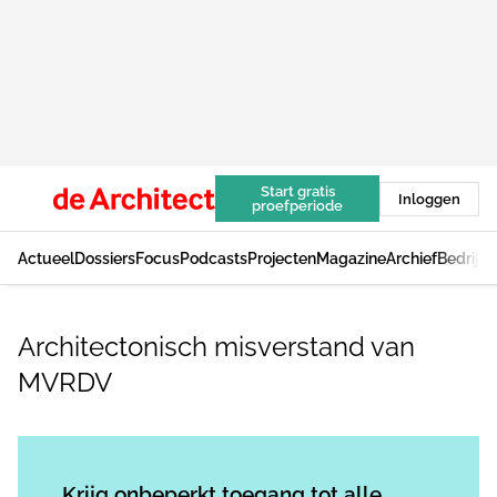
Start gratis
Inloggen
proefperiode
Actueel
Dossiers
Focus
Podcasts
Projecten
Magazine
Archief
Bedrijv
Architectonisch misverstand van
MVRDV
Log in
om dit artikel te lezen.
Krijg onbeperkt toegang tot alle