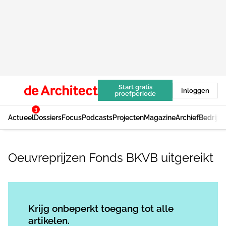
Start gratis
Inloggen
proefperiode
3
Actueel
Dossiers
Focus
Podcasts
Projecten
Magazine
Archief
Bedrijv
Oeuvreprijzen Fonds BKVB uitgereikt
Log in
om dit artikel te lezen.
Krijg onbeperkt toegang tot alle
artikelen.