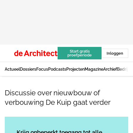
Start gratis
Inloggen
proefperiode
Actueel
Dossiers
Focus
Podcasts
Projecten
Magazine
Archief
Bedrijv
Discussie over nieuwbouw of
verbouwing De Kuip gaat verder
Log in
om dit artikel te lezen.
Krijg onbeperkt toegang tot alle