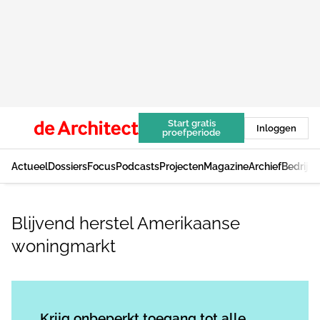
Start gratis
Inloggen
proefperiode
Actueel
Dossiers
Focus
Podcasts
Projecten
Magazine
Archief
Bedrijv
Blijvend herstel Amerikaanse
woningmarkt
Log in
om dit artikel te lezen.
Krijg onbeperkt toegang tot alle