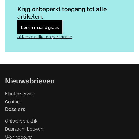
Log in
om dit artikel te lezen.
Krijg onbeperkt toegang tot alle
artikelen.
Lees 1 maand gratis
of lees 2 artikelen per maand
Nieuwsbrieven
Klantenservice
Contact
Dossiers
Ontwerppraktijk
Duurzaam bouwen
Woningbouw