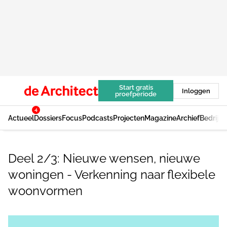
Start gratis
Inloggen
proefperiode
4
Actueel
Dossiers
Focus
Podcasts
Projecten
Magazine
Archief
Bedrijv
Deel 2/3: Nieuwe wensen, nieuwe
woningen - Verkenning naar flexibele
woonvormen