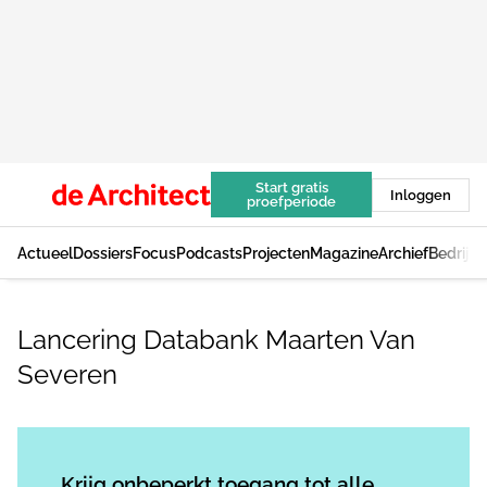
Start gratis
Inloggen
proefperiode
Actueel
Dossiers
Focus
Podcasts
Projecten
Magazine
Archief
Bedrijv
Lancering Databank Maarten Van
Severen
Log in
om dit artikel te lezen.
Krijg onbeperkt toegang tot alle